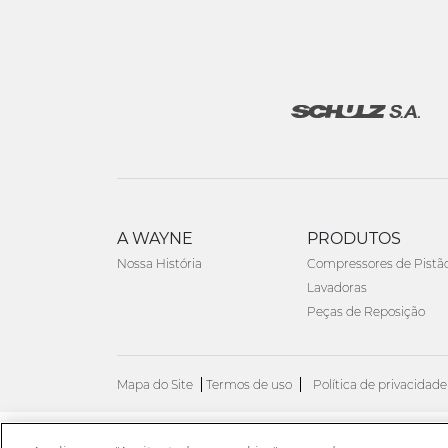
A WAYNE
PRODUTOS
Nossa História
Compressores de Pistã
Lavadoras
Peças de Reposição
Mapa do Site
Termos de uso
Política de privacidade