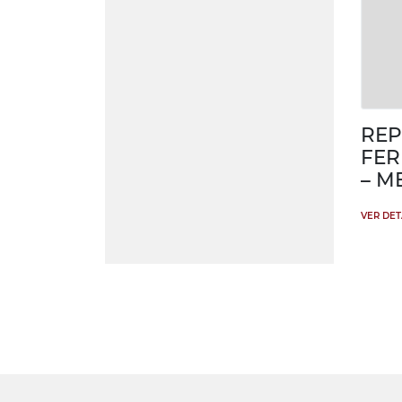
REP
FER
– M
VER DE