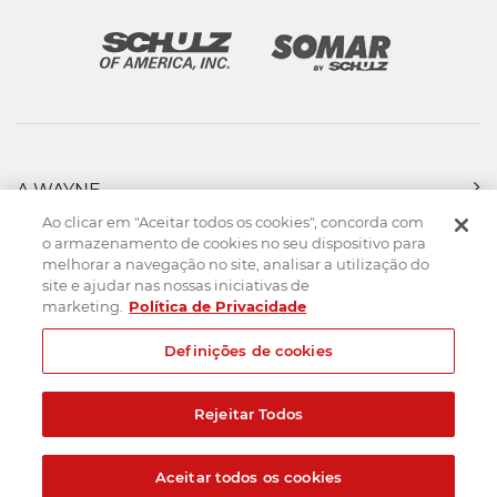
A WAYNE
PRODUTOS
Ao clicar em "Aceitar todos os cookies", concorda com
FORÇA DE VENDAS
o armazenamento de cookies no seu dispositivo para
melhorar a navegação no site, analisar a utilização do
ASSISTÊNCIA TÉCNICA
site e ajudar nas nossas iniciativas de
DOWNLOADS
marketing.
Política de Privacidade
CONTATO
Definições de cookies
Mapa do Site
Termos de uso
Política de privacidade
Rejeitar Todos
Created by
© 2026. Todos os direitos reservados.
Aceitar todos os cookies