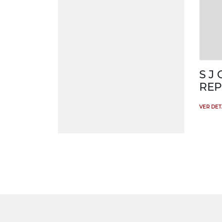
S J
REP
VER DE