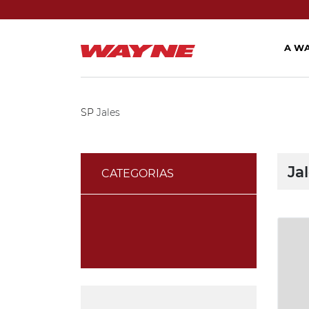
A W
SP
Jales
Ja
CATEGORIAS