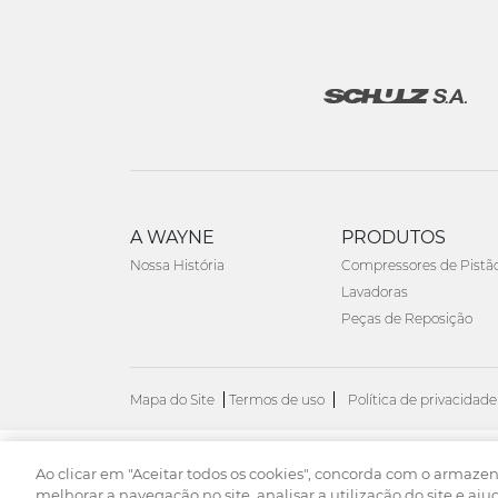
A WAYNE
PRODUTOS
Nossa História
Compressores de Pistã
Lavadoras
Peças de Reposição
Mapa do Site
Termos de uso
Política de privacidade
Ao clicar em "Aceitar todos os cookies", concorda com o armaze
© 2026. Todos os direitos reservados.
melhorar a navegação no site, analisar a utilização do site e aju