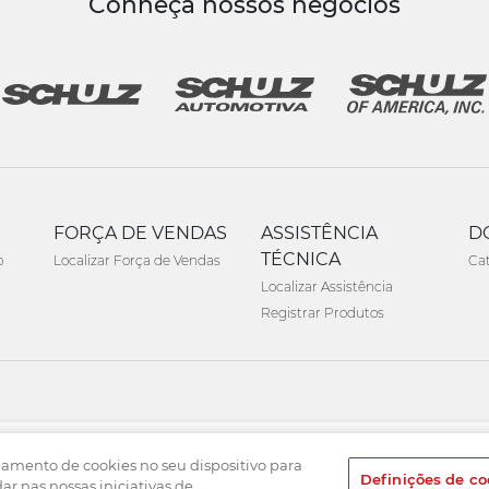
Conheça nossos negócios
FORÇA DE VENDAS
ASSISTÊNCIA
D
TÉCNICA
o
Localizar Força de Vendas
Ca
Localizar Assistência
Registrar Produtos
namento de cookies no seu dispositivo para
Definições de co
dar nas nossas iniciativas de