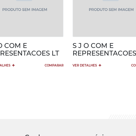
 O COM E
S J O COM E
RESENTACOES LT
REPRESENTACOES 
+
+
TALHES
COMPARAR
VER DETALHES
CO