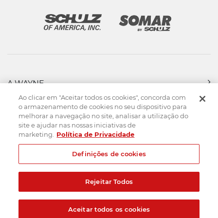
A WAYNE
PRODUTOS
Ao clicar em "Aceitar todos os cookies", concorda com
FORÇA DE VENDAS
o armazenamento de cookies no seu dispositivo para
melhorar a navegação no site, analisar a utilização do
ASSISTÊNCIA TÉCNICA
site e ajudar nas nossas iniciativas de
DOWNLOADS
marketing.
Política de Privacidade
CONTATO
Definições de cookies
Mapa do Site
Termos de uso
Política de privacidade
Rejeitar Todos
Created by
© 2026. Todos os direitos reservados.
Aceitar todos os cookies