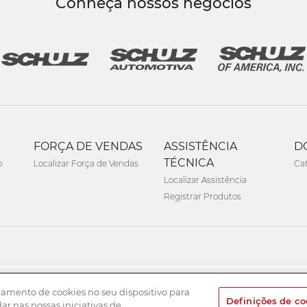
Conheça nossos negócios
FORÇA DE VENDAS
ASSISTÊNCIA
D
TÉCNICA
o
Localizar Força de Vendas
Ca
Localizar Assistência
Registrar Produtos
namento de cookies no seu dispositivo para
Definições de co
dar nas nossas iniciativas de