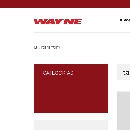
A W
BA
Itarantim
It
CATEGORIAS