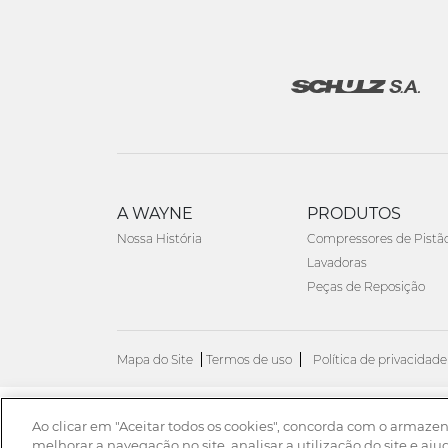
A WAYNE
PRODUTOS
Nossa História
Compressores de Pistã
Lavadoras
Peças de Reposição
Mapa do Site
Termos de uso
Política de privacidade
Ao clicar em "Aceitar todos os cookies", concorda com o armaze
© 2026. Todos os direitos reservados.
melhorar a navegação no site, analisar a utilização do site e aju