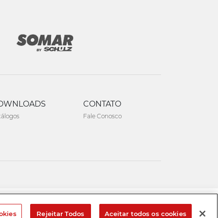
OWNLOADS
CONTATO
tálogos
Fale Conosco
Created by
okies
Rejeitar Todos
Aceitar todos os cookies