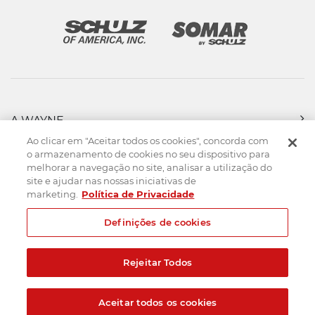
A WAYNE
PRODUTOS
Ao clicar em "Aceitar todos os cookies", concorda com
FORÇA DE VENDAS
o armazenamento de cookies no seu dispositivo para
melhorar a navegação no site, analisar a utilização do
ASSISTÊNCIA TÉCNICA
site e ajudar nas nossas iniciativas de
DOWNLOADS
marketing.
Política de Privacidade
CONTATO
Definições de cookies
Mapa do Site
Termos de uso
Política de privacidade
Rejeitar Todos
Created by
© 2026. Todos os direitos reservados.
Aceitar todos os cookies