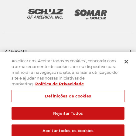
A WAYNE
PRODUTOS
Ao clicar em "Aceitar todos os cookies", concorda com
FORÇA DE VENDAS
o armazenamento de cookies no seu dispositivo para
melhorar a navegação no site, analisar a utilização do
ASSISTÊNCIA TÉCNICA
site e ajudar nas nossas iniciativas de
DOWNLOADS
marketing.
Política de Privacidade
CONTATO
Definições de cookies
Mapa do Site
Termos de uso
Política de privacidade
Rejeitar Todos
Created by
© 2026. Todos os direitos reservados.
Aceitar todos os cookies