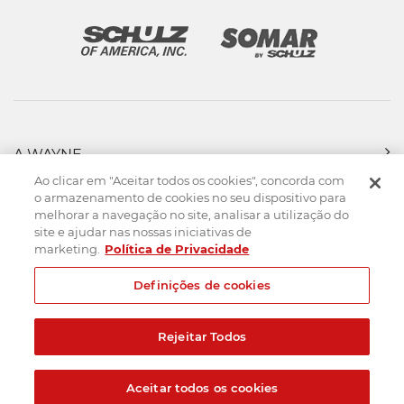
A WAYNE
PRODUTOS
Ao clicar em "Aceitar todos os cookies", concorda com
FORÇA DE VENDAS
o armazenamento de cookies no seu dispositivo para
melhorar a navegação no site, analisar a utilização do
ASSISTÊNCIA TÉCNICA
site e ajudar nas nossas iniciativas de
DOWNLOADS
marketing.
Política de Privacidade
CONTATO
Definições de cookies
Mapa do Site
Termos de uso
Política de privacidade
Rejeitar Todos
Created by
© 2026. Todos os direitos reservados.
Aceitar todos os cookies