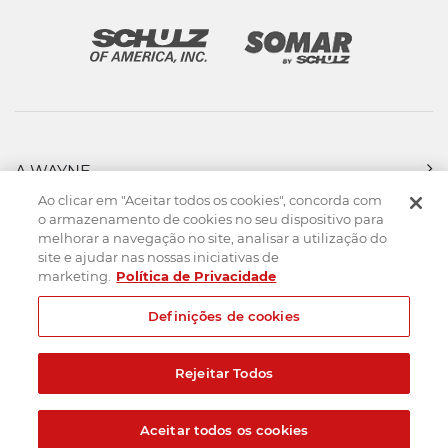
A WAYNE
PRODUTOS
Ao clicar em "Aceitar todos os cookies", concorda com
FORÇA DE VENDAS
o armazenamento de cookies no seu dispositivo para
melhorar a navegação no site, analisar a utilização do
ASSISTÊNCIA TÉCNICA
site e ajudar nas nossas iniciativas de
DOWNLOADS
marketing.
Política de Privacidade
CONTATO
Definições de cookies
Mapa do Site
Termos de uso
Política de privacidade
Rejeitar Todos
Created by
© 2026. Todos os direitos reservados.
Aceitar todos os cookies