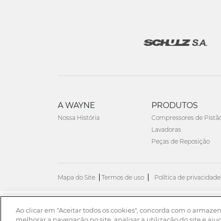
A WAYNE
PRODUTOS
Nossa História
Compressores de Pistã
Lavadoras
Peças de Reposição
Mapa do Site
Termos de uso
Política de privacidade
Ao clicar em "Aceitar todos os cookies", concorda com o armaze
© 2026. Todos os direitos reservados.
melhorar a navegação no site, analisar a utilização do site e aju