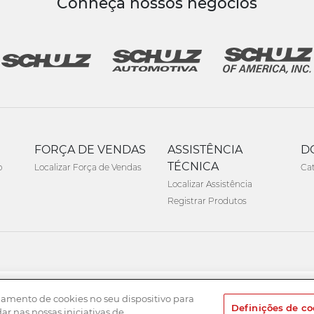
Conheça nossos negócios
FORÇA DE VENDAS
ASSISTÊNCIA
D
TÉCNICA
o
Localizar Força de Vendas
Ca
Localizar Assistência
Registrar Produtos
namento de cookies no seu dispositivo para
Definições de co
dar nas nossas iniciativas de