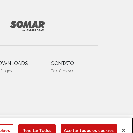
OWNLOADS
CONTATO
tálogos
Fale Conosco
Created by
okies
Rejeitar Todos
Aceitar todos os cookies