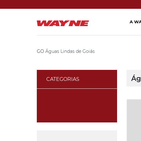
A W
GO
Águas Lindas de Goiás
Ág
CATEGORIAS