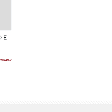
 E
S
MPARAR