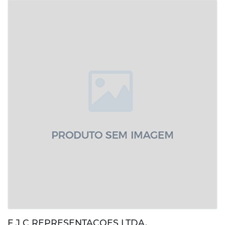
F J C REPRESENTACOES LTDA.