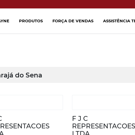
AYNE
PRODUTOS
FORÇA DE VENDAS
ASSISTÊNCIA 
rajá do Sena
C
F J C
RESENTACOES
REPRESENTACOE
A
LTDA.