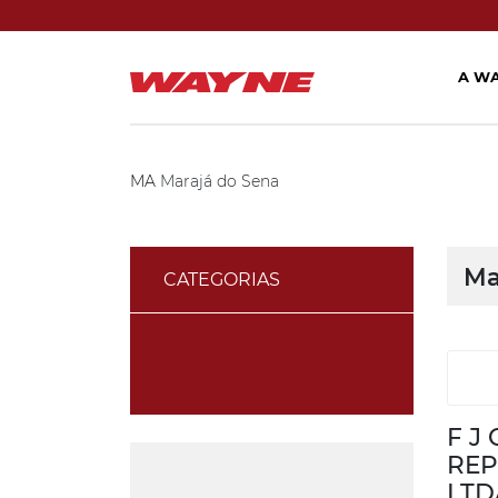
A W
MA
Marajá do Sena
Ma
CATEGORIAS
F J 
REP
LTD