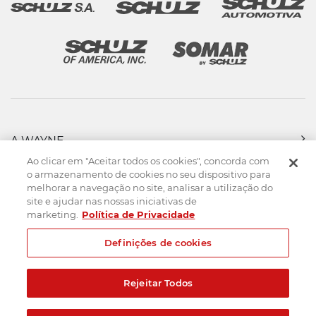
A WAYNE
PRODUTOS
Ao clicar em "Aceitar todos os cookies", concorda com
FORÇA DE VENDAS
o armazenamento de cookies no seu dispositivo para
melhorar a navegação no site, analisar a utilização do
ASSISTÊNCIA TÉCNICA
site e ajudar nas nossas iniciativas de
DOWNLOADS
marketing.
Política de Privacidade
CONTATO
Definições de cookies
Mapa do Site
Termos de uso
Política de privacidade
Rejeitar Todos
Created by
© 2026. Todos os direitos reservados.