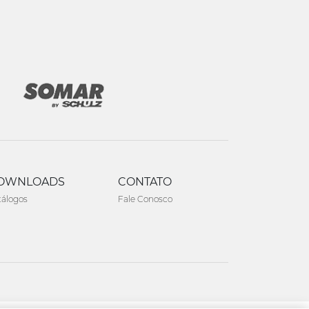
OWNLOADS
CONTATO
tálogos
Fale Conosco