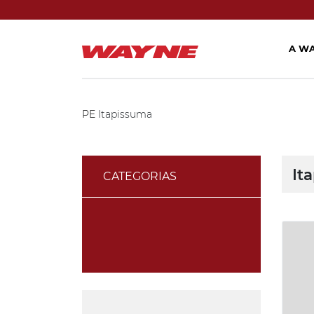
A W
PE
Itapissuma
It
CATEGORIAS