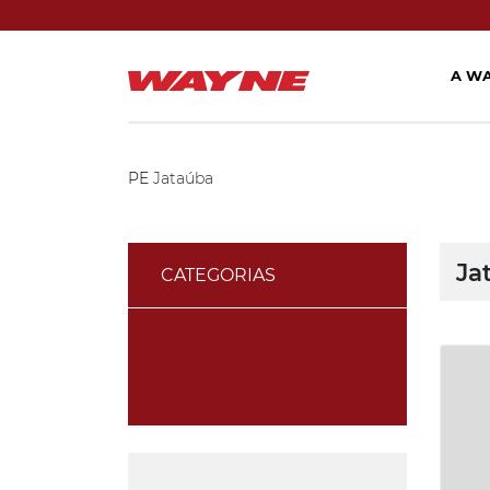
A W
PE
Jataúba
Ja
CATEGORIAS