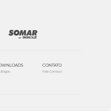
OWNLOADS
CONTATO
tálogos
Fale Conosco