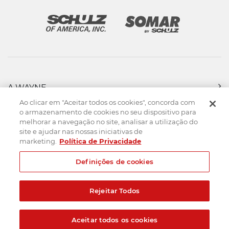
A WAYNE
PRODUTOS
Ao clicar em "Aceitar todos os cookies", concorda com
FORÇA DE VENDAS
o armazenamento de cookies no seu dispositivo para
melhorar a navegação no site, analisar a utilização do
ASSISTÊNCIA TÉCNICA
site e ajudar nas nossas iniciativas de
DOWNLOADS
marketing.
Política de Privacidade
CONTATO
Definições de cookies
Mapa do Site
Termos de uso
Política de privacidade
Rejeitar Todos
Created by
© 2026. Todos os direitos reservados.
Aceitar todos os cookies