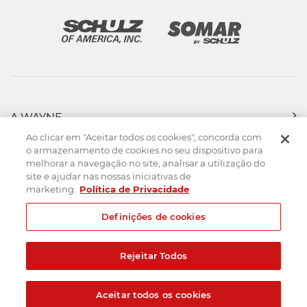
A WAYNE
PRODUTOS
Ao clicar em "Aceitar todos os cookies", concorda com
FORÇA DE VENDAS
o armazenamento de cookies no seu dispositivo para
melhorar a navegação no site, analisar a utilização do
ASSISTÊNCIA TÉCNICA
site e ajudar nas nossas iniciativas de
DOWNLOADS
marketing.
Política de Privacidade
CONTATO
Definições de cookies
Mapa do Site
Termos de uso
Política de privacidade
Rejeitar Todos
Created by
© 2026. Todos os direitos reservados.
Aceitar todos os cookies