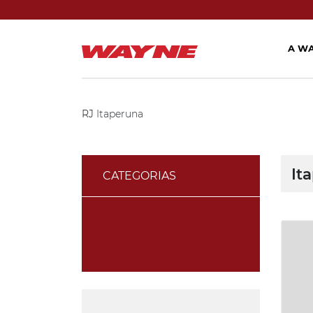
A W
RJ
Itaperuna
It
CATEGORIAS