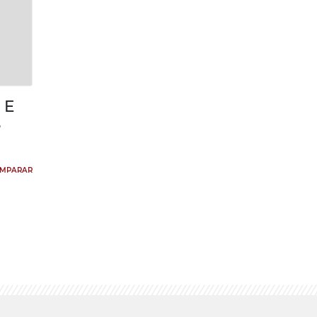
 E
S
MPARAR