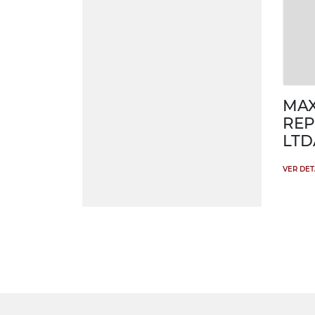
MA
REP
LTD
VER DE