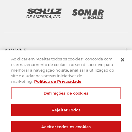
A WAYNE
PRODUTOS
Ao clicar em "Aceitar todos os cookies", concorda com
FORÇA DE VENDAS
o armazenamento de cookies no seu dispositivo para
melhorar a navegação no site, analisar a utilização do
ASSISTÊNCIA TÉCNICA
site e ajudar nas nossas iniciativas de
DOWNLOADS
marketing.
Política de Privacidade
CONTATO
Definições de cookies
Mapa do Site
Termos de uso
Política de privacidade
Rejeitar Todos
Created by
© 2026. Todos os direitos reservados.
Aceitar todos os cookies