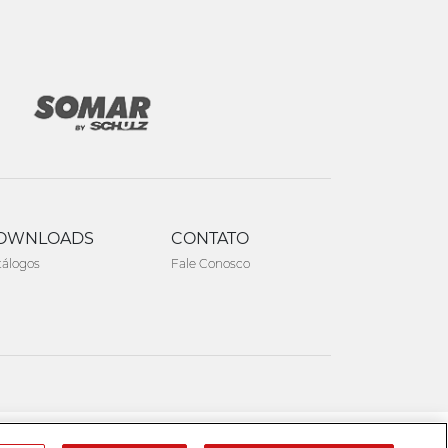
OWNLOADS
CONTATO
tálogos
Fale Conosco