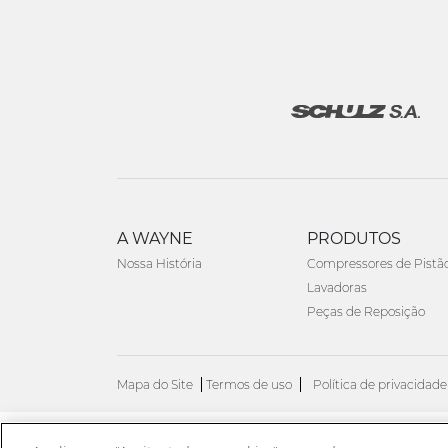
A WAYNE
PRODUTOS
Nossa História
Compressores de Pistã
Lavadoras
Peças de Reposição
Mapa do Site
Termos de uso
Política de privacidade