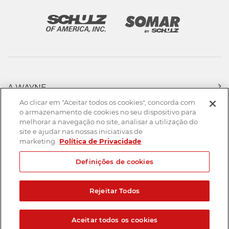
A WAYNE
PRODUTOS
Ao clicar em "Aceitar todos os cookies", concorda com
FORÇA DE VENDAS
o armazenamento de cookies no seu dispositivo para
melhorar a navegação no site, analisar a utilização do
ASSISTÊNCIA TÉCNICA
site e ajudar nas nossas iniciativas de
DOWNLOADS
marketing.
Política de Privacidade
CONTATO
Definições de cookies
Mapa do Site
Termos de uso
Política de privacidade
Rejeitar Todos
Created by
© 2026. Todos os direitos reservados.
Aceitar todos os cookies