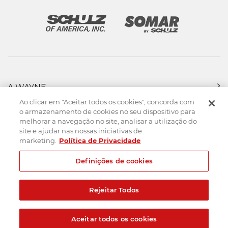
A WAYNE
PRODUTOS
Ao clicar em "Aceitar todos os cookies", concorda com
FORÇA DE VENDAS
o armazenamento de cookies no seu dispositivo para
melhorar a navegação no site, analisar a utilização do
ASSISTÊNCIA TÉCNICA
site e ajudar nas nossas iniciativas de
DOWNLOADS
marketing.
Política de Privacidade
CONTATO
Definições de cookies
Mapa do Site
Termos de uso
Política de privacidade
Rejeitar Todos
Created by
© 2026. Todos os direitos reservados.
Aceitar todos os cookies