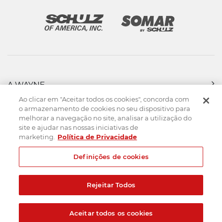
A WAYNE
PRODUTOS
Ao clicar em "Aceitar todos os cookies", concorda com
FORÇA DE VENDAS
o armazenamento de cookies no seu dispositivo para
melhorar a navegação no site, analisar a utilização do
ASSISTÊNCIA TÉCNICA
site e ajudar nas nossas iniciativas de
DOWNLOADS
marketing.
Política de Privacidade
CONTATO
Definições de cookies
Mapa do Site
Termos de uso
Política de privacidade
Rejeitar Todos
Created by
© 2026. Todos os direitos reservados.
Aceitar todos os cookies