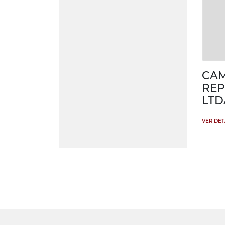
CA
REP
LTD
VER DE