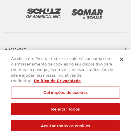
A WAYNE
PRODUTOS
Ao clicar em "Aceitar todos os cookies", concorda com
FORÇA DE VENDAS
o armazenamento de cookies no seu dispositivo para
melhorar a navegação no site, analisar a utilização do
ASSISTÊNCIA TÉCNICA
site e ajudar nas nossas iniciativas de
DOWNLOADS
marketing.
Política de Privacidade
CONTATO
Definições de cookies
Mapa do Site
Termos de uso
Política de privacidade
Rejeitar Todos
Created by
© 2026. Todos os direitos reservados.
Aceitar todos os cookies