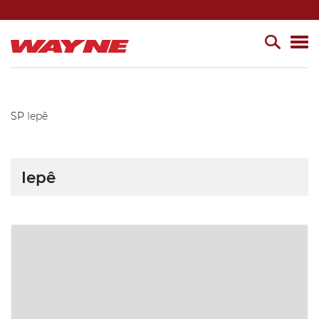
SP
Iepê
Iepê