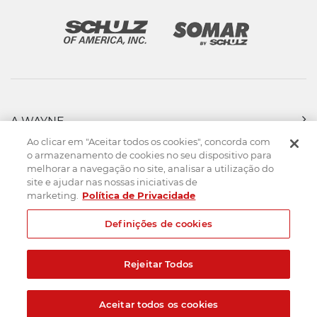
A WAYNE
PRODUTOS
Ao clicar em "Aceitar todos os cookies", concorda com
FORÇA DE VENDAS
o armazenamento de cookies no seu dispositivo para
melhorar a navegação no site, analisar a utilização do
ASSISTÊNCIA TÉCNICA
site e ajudar nas nossas iniciativas de
DOWNLOADS
marketing.
Política de Privacidade
CONTATO
Definições de cookies
Mapa do Site
Termos de uso
Política de privacidade
Rejeitar Todos
Created by
© 2026. Todos os direitos reservados.
Aceitar todos os cookies