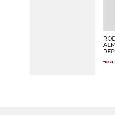
ROD
ALM
REP
VER DE