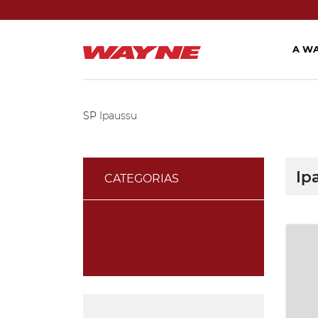
A W
SP
Ipaussu
Ip
CATEGORIAS