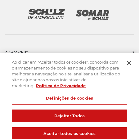
A WAYNE
PRODUTOS
Ao clicar em "Aceitar todos os cookies", concorda com
FORÇA DE VENDAS
o armazenamento de cookies no seu dispositivo para
melhorar a navegação no site, analisar a utilização do
ASSISTÊNCIA TÉCNICA
site e ajudar nas nossas iniciativas de
DOWNLOADS
marketing.
Política de Privacidade
CONTATO
Definições de cookies
Mapa do Site
Termos de uso
Política de privacidade
Rejeitar Todos
Created by
© 2026. Todos os direitos reservados.
Aceitar todos os cookies