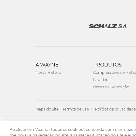
A WAYNE
PRODUTOS
Nossa História
Compressores de Pistã
Lavadoras
Peças de Reposição
Mapa do Site
Termos de uso
Política de privacidade
Ao clicar em "Aceitar todos os cookies", concorda com o armaze
© 2026. Todos os direitos reservados.
melhorar a navegação no site, analisar a utilização do site e aju