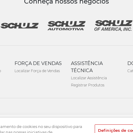
Conheça nossos negócios
FORÇA DE VENDAS
ASSISTÊNCIA
D
TÉCNICA
o
Localizar Força de Vendas
Ca
Localizar Assistência
Registrar Produtos
namento de cookies no seu dispositivo para
Definições de co
dar nas nossas iniciativas de