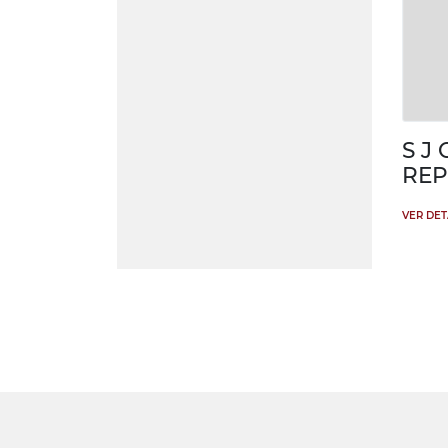
S J
REP
VER DE