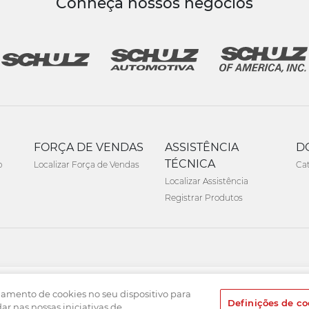
Conheça nossos negócios
FORÇA DE VENDAS
ASSISTÊNCIA
D
TÉCNICA
o
Localizar Força de Vendas
Ca
Localizar Assistência
Registrar Produtos
namento de cookies no seu dispositivo para
Definições de co
dar nas nossas iniciativas de