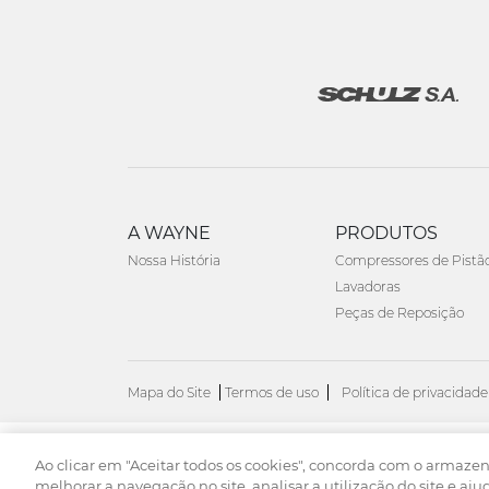
A WAYNE
PRODUTOS
Nossa História
Compressores de Pistã
Lavadoras
Peças de Reposição
Mapa do Site
Termos de uso
Política de privacidade
Ao clicar em "Aceitar todos os cookies", concorda com o armaze
© 2026. Todos os direitos reservados.
melhorar a navegação no site, analisar a utilização do site e aju