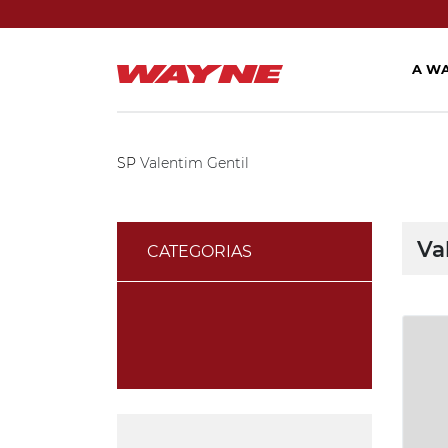
A W
SP
Valentim Gentil
Va
CATEGORIAS