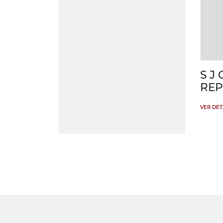
S J
REP
VER DE