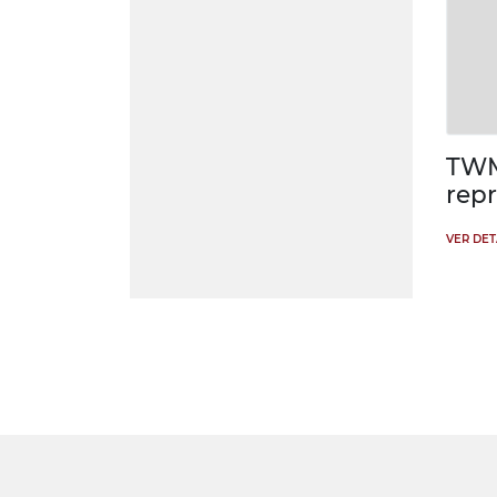
TWM
repr
VER DE