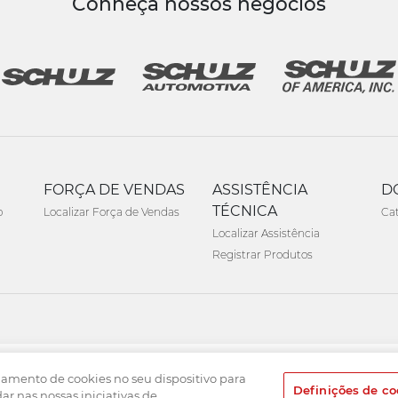
Conheça nossos negócios
FORÇA DE VENDAS
ASSISTÊNCIA
D
TÉCNICA
o
Localizar Força de Vendas
Ca
Localizar Assistência
Registrar Produtos
namento de cookies no seu dispositivo para
Definições de co
dar nas nossas iniciativas de