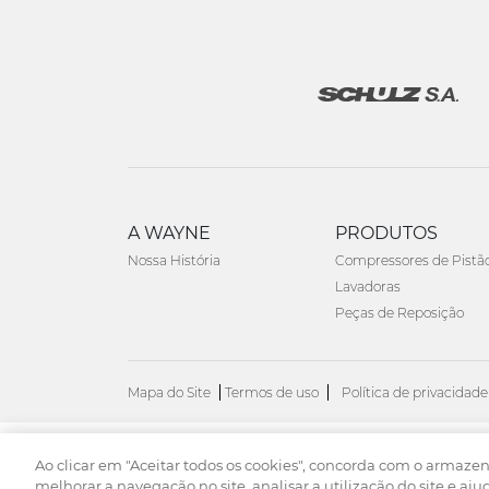
A WAYNE
PRODUTOS
Nossa História
Compressores de Pistã
Lavadoras
Peças de Reposição
Mapa do Site
Termos de uso
Política de privacidade
Ao clicar em "Aceitar todos os cookies", concorda com o armaze
© 2026. Todos os direitos reservados.
melhorar a navegação no site, analisar a utilização do site e aju