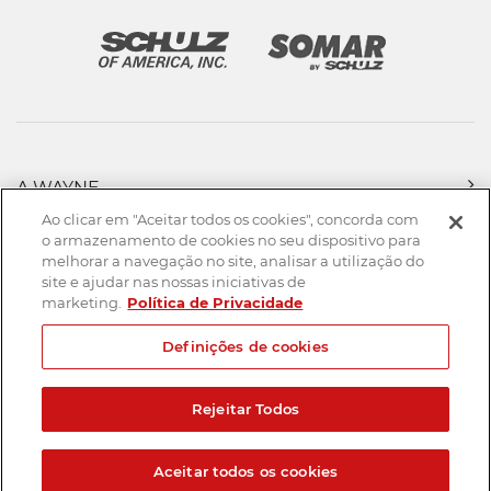
A WAYNE
PRODUTOS
Ao clicar em "Aceitar todos os cookies", concorda com
FORÇA DE VENDAS
o armazenamento de cookies no seu dispositivo para
melhorar a navegação no site, analisar a utilização do
ASSISTÊNCIA TÉCNICA
site e ajudar nas nossas iniciativas de
DOWNLOADS
marketing.
Política de Privacidade
CONTATO
Definições de cookies
Mapa do Site
Termos de uso
Política de privacidade
Rejeitar Todos
Created by
© 2026. Todos os direitos reservados.
Aceitar todos os cookies