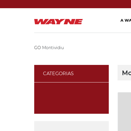
A W
GO
Montividiu
Mo
CATEGORIAS