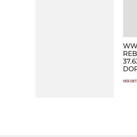
WW 
REB
37.
DOR
VER DE