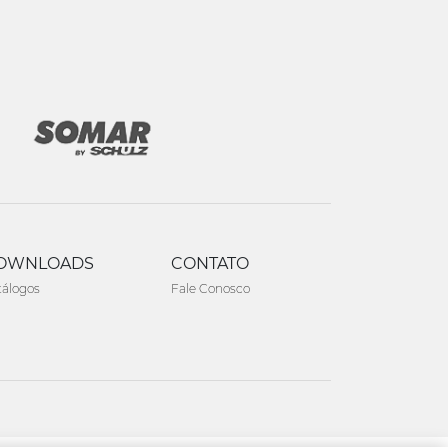
OWNLOADS
CONTATO
tálogos
Fale Conosco