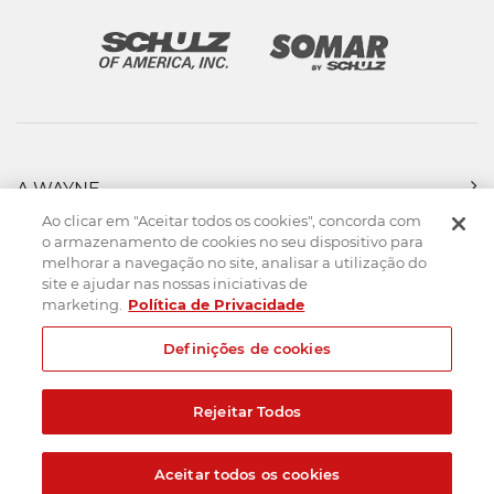
A WAYNE
PRODUTOS
Ao clicar em "Aceitar todos os cookies", concorda com
FORÇA DE VENDAS
o armazenamento de cookies no seu dispositivo para
melhorar a navegação no site, analisar a utilização do
ASSISTÊNCIA TÉCNICA
site e ajudar nas nossas iniciativas de
DOWNLOADS
marketing.
Política de Privacidade
CONTATO
Definições de cookies
Mapa do Site
Termos de uso
Política de privacidade
Rejeitar Todos
Created by
© 2026. Todos os direitos reservados.
Aceitar todos os cookies