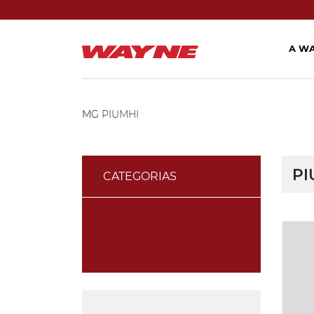
A W
MG
PIUMHI
PI
CATEGORIAS