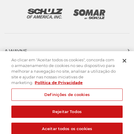
A WAYNE
PRODUTOS
Ao clicar em "Aceitar todos os cookies", concorda com
FORÇA DE VENDAS
o armazenamento de cookies no seu dispositivo para
melhorar a navegação no site, analisar a utilização do
ASSISTÊNCIA TÉCNICA
site e ajudar nas nossas iniciativas de
DOWNLOADS
marketing.
Política de Privacidade
CONTATO
Definições de cookies
Mapa do Site
Termos de uso
Política de privacidade
Rejeitar Todos
Created by
© 2026. Todos os direitos reservados.
Aceitar todos os cookies