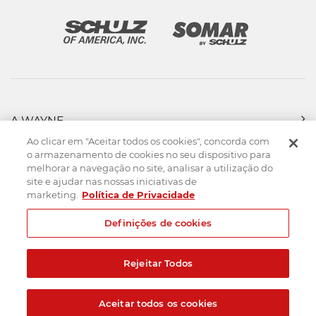
A WAYNE
PRODUTOS
Ao clicar em "Aceitar todos os cookies", concorda com
FORÇA DE VENDAS
o armazenamento de cookies no seu dispositivo para
melhorar a navegação no site, analisar a utilização do
ASSISTÊNCIA TÉCNICA
site e ajudar nas nossas iniciativas de
DOWNLOADS
marketing.
Política de Privacidade
CONTATO
Definições de cookies
Mapa do Site
Termos de uso
Política de privacidade
Rejeitar Todos
Created by
© 2026. Todos os direitos reservados.
Aceitar todos os cookies