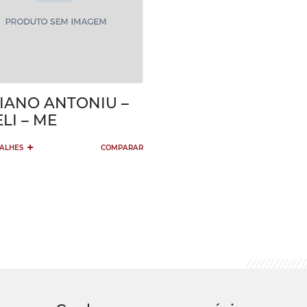
IANO ANTONIU –
ELI – ME
+
TALHES
COMPARAR