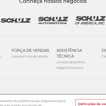
Conheça nossos negócios
FORÇA DE VENDAS
ASSISTÊNCIA
D
TÉCNICA
o
Localizar Força de Vendas
Ca
Localizar Assistência
Registrar Produtos
namento de cookies no seu dispositivo para
Definições de co
dar nas nossas iniciativas de