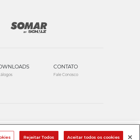
OWNLOADS
CONTATO
tálogos
Fale Conosco
Created by
okies
Rejeitar Todos
Aceitar todos os cookies