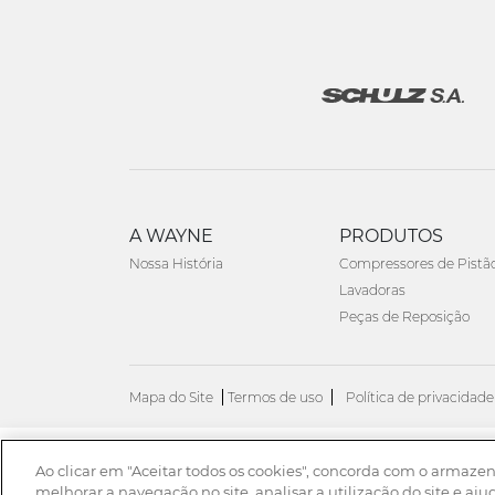
A WAYNE
PRODUTOS
Nossa História
Compressores de Pistã
Lavadoras
Peças de Reposição
Mapa do Site
Termos de uso
Política de privacidade
Ao clicar em "Aceitar todos os cookies", concorda com o armaze
© 2026. Todos os direitos reservados.
melhorar a navegação no site, analisar a utilização do site e aju