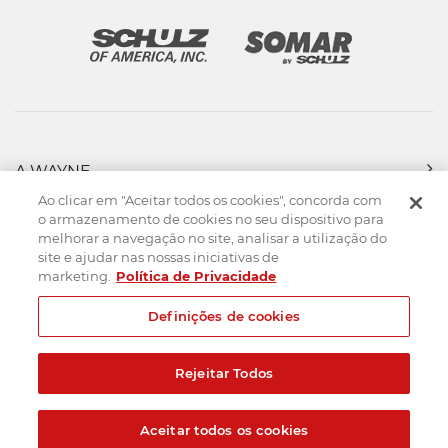
A WAYNE
PRODUTOS
Ao clicar em "Aceitar todos os cookies", concorda com
FORÇA DE VENDAS
o armazenamento de cookies no seu dispositivo para
melhorar a navegação no site, analisar a utilização do
ASSISTÊNCIA TÉCNICA
site e ajudar nas nossas iniciativas de
DOWNLOADS
marketing.
Política de Privacidade
CONTATO
Definições de cookies
Mapa do Site
Termos de uso
Política de privacidade
Rejeitar Todos
Created by
© 2026. Todos os direitos reservados.
Aceitar todos os cookies