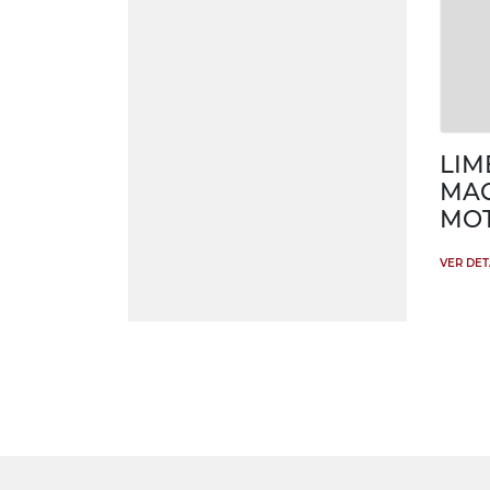
LI
MAQ
MOT
VER DE