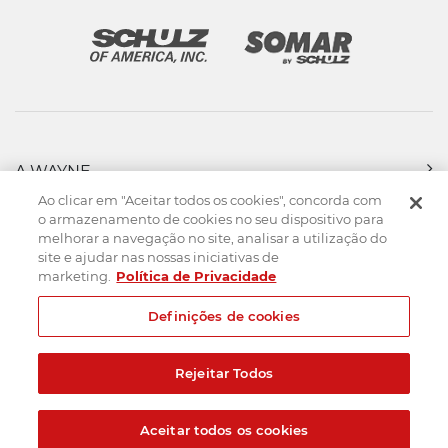
A WAYNE
PRODUTOS
Ao clicar em "Aceitar todos os cookies", concorda com
FORÇA DE VENDAS
o armazenamento de cookies no seu dispositivo para
melhorar a navegação no site, analisar a utilização do
ASSISTÊNCIA TÉCNICA
site e ajudar nas nossas iniciativas de
DOWNLOADS
marketing.
Política de Privacidade
CONTATO
Definições de cookies
Mapa do Site
Termos de uso
Política de privacidade
Rejeitar Todos
Created by
© 2026. Todos os direitos reservados.
Aceitar todos os cookies