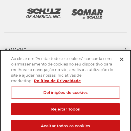
A WAYNE
PRODUTOS
Ao clicar em "Aceitar todos os cookies", concorda com
FORÇA DE VENDAS
o armazenamento de cookies no seu dispositivo para
melhorar a navegação no site, analisar a utilização do
ASSISTÊNCIA TÉCNICA
site e ajudar nas nossas iniciativas de
DOWNLOADS
marketing.
Política de Privacidade
CONTATO
Definições de cookies
Mapa do Site
Termos de uso
Política de privacidade
Rejeitar Todos
Created by
© 2026. Todos os direitos reservados.
Aceitar todos os cookies