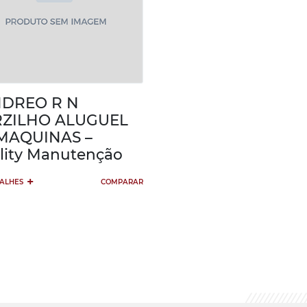
DREO R N
ZILHO ALUGUEL
MAQUINAS –
lity Manutenção
+
TALHES
COMPARAR