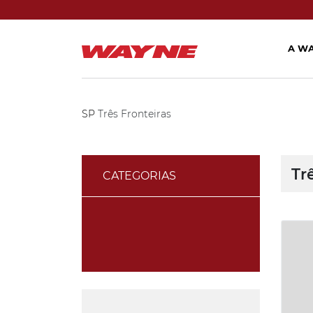
A W
SP
Três Fronteiras
Tr
CATEGORIAS