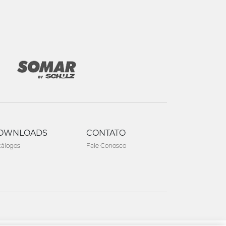
OWNLOADS
CONTATO
tálogos
Fale Conosco