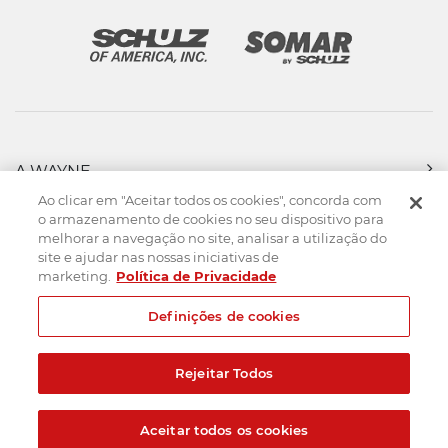
A WAYNE
PRODUTOS
Ao clicar em "Aceitar todos os cookies", concorda com
FORÇA DE VENDAS
o armazenamento de cookies no seu dispositivo para
melhorar a navegação no site, analisar a utilização do
ASSISTÊNCIA TÉCNICA
site e ajudar nas nossas iniciativas de
DOWNLOADS
marketing.
Política de Privacidade
CONTATO
Definições de cookies
Mapa do Site
Termos de uso
Política de privacidade
Rejeitar Todos
Created by
© 2026. Todos os direitos reservados.
Aceitar todos os cookies