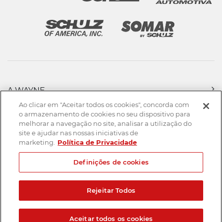
A WAYNE
PRODUTOS
Ao clicar em "Aceitar todos os cookies", concorda com
FORÇA DE VENDAS
o armazenamento de cookies no seu dispositivo para
melhorar a navegação no site, analisar a utilização do
ASSISTÊNCIA TÉCNICA
site e ajudar nas nossas iniciativas de
DOWNLOADS
marketing.
Política de Privacidade
CONTATO
Definições de cookies
Mapa do Site
Termos de uso
Política de privacidade
Rejeitar Todos
Created by
© 2026. Todos os direitos reservados.
Aceitar todos os cookies