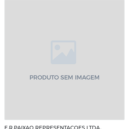
E.R.PAIXAO REPRESENTACOES LTDA.