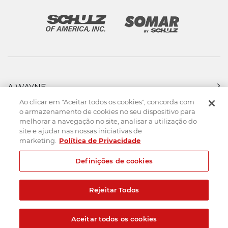
A WAYNE
PRODUTOS
Ao clicar em "Aceitar todos os cookies", concorda com
FORÇA DE VENDAS
o armazenamento de cookies no seu dispositivo para
melhorar a navegação no site, analisar a utilização do
ASSISTÊNCIA TÉCNICA
site e ajudar nas nossas iniciativas de
DOWNLOADS
marketing.
Política de Privacidade
CONTATO
Definições de cookies
Mapa do Site
Termos de uso
Política de privacidade
Rejeitar Todos
Created by
© 2026. Todos os direitos reservados.
Aceitar todos os cookies