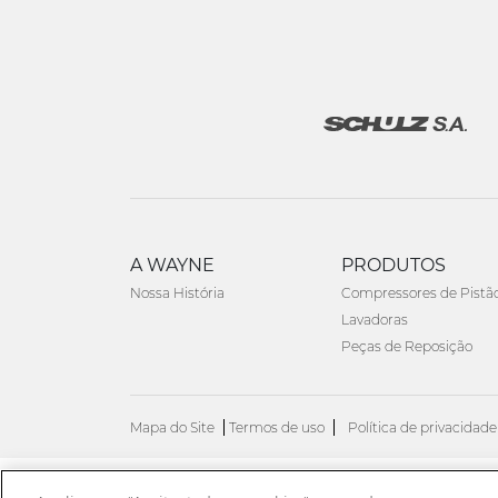
A WAYNE
PRODUTOS
Nossa História
Compressores de Pistã
Lavadoras
Peças de Reposição
Mapa do Site
Termos de uso
Política de privacidade